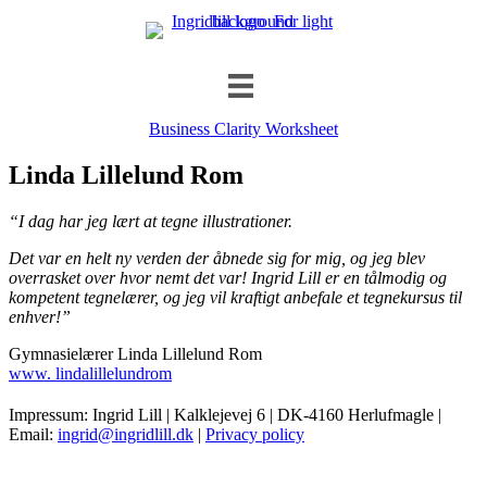
Business Clarity Worksheet
Linda Lillelund Rom
“I dag har jeg lært at tegne illustrationer.
Det var en helt ny verden der åbnede sig for mig, og jeg blev
overrasket over hvor nemt det var! Ingrid Lill er en tålmodig og
kompetent tegnelærer, og jeg vil kraftigt anbefale et tegnekursus til
enhver!”
Gymnasielærer Linda Lillelund Rom
www. lindalillelundrom
Impressum: Ingrid Lill | Kalklejevej 6 | DK-4160 Herlufmagle |
Email:
ingrid@ingridlill.dk
|
Privacy policy