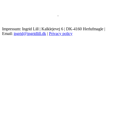
Impressum: Ingrid Lill | Kalklejevej 6 | DK-4160 Herlufmagle |
Email:
ingrid@ingridlill.dk
|
Privacy policy